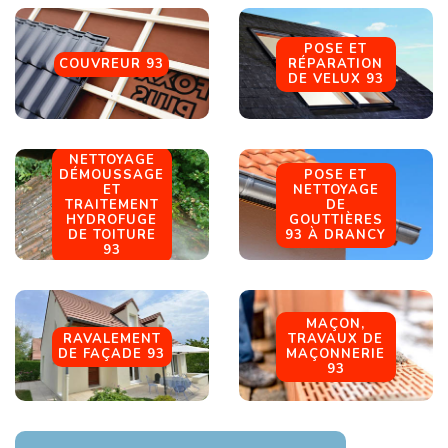
POSE ET
COUVREUR 93
RÉPARATION
DE VELUX 93
NETTOYAGE
DÉMOUSSAGE
POSE ET
ET
NETTOYAGE
TRAITEMENT
DE
HYDROFUGE
GOUTTIÈRES
DE TOITURE
93 À DRANCY
93
MAÇON,
RAVALEMENT
TRAVAUX DE
DE FAÇADE 93
MAÇONNERIE
93